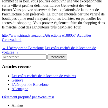
sommet de la tour, vous pourrez découvrir une vue exceptionnelle
sur la ville et profiter dela nourriturede Genevoiset des vins
locaux.Vous pouvez observer de beaux plafonds de la tour et de
l’architecture bien préservée. La tour est entourée par une variété de
boutiques qui le rend attrayant pour les touristes, en particulier les
accros du shopping. Vous pouvez également faire du shopping dans
le marché local des agriculteurs près deMolard Tour.
http://www.tripadvisor.com/Attractions-g188057-Activities-
Geneva.html
Navigation
←
L’aéroport de Barcelone
Les coûts cachés de la location de
voitures
→
des
Rechercher :
articles
Articles récents
Les coûts cachés de la location de voitures
Genève
L’aéroport de Barcelone
Allemagne
Fièrement propulsé par WordPress
Anglais