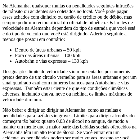
Na Alemanha, quaisquer multas ou penalidades seguintes infrações
de trânsito ou acidentes são coletados no local. Você pode pagar
esses achados com dinheiro ou cartão de crédito ou de débito, mas
sempre pedir um recibo oficial do oficial de bilhética. Os limites de
velocidade na Alemanha dependem do tipo de estrada que você está
e do tipo de veículo que você está dirigindo. Aderir à seguinte a
menos que postou em contrário:
Dentro de áreas urbanas – 50 kph
Fora das áreas urbanas – 100 kph
Autobahn e vias expressas – 130 kph
Designações limite de velocidade são representados por numerais
pretos dentro de um círculo vermelho para as áreas urbanas e por um
sinal quadrado azul com números brancos para Autobahns e vias
expressas. Também estar ciente de que em condições climáticas
adversas, incluindo chuva, neve ou neblina, os limites máximos de
velocidade diminuir.
Não beber e dirigir ao dirigir na Alemanha, como as multas e
penalidades para fazê-lo são graves. Limites para dirigir alcoolizado
começam tão baixo quanto 0,03 de álcool no sangue, de modo a
manter em mente que a maior parte das bebidas sociais oferecidos na
Alemanha têm um alto teor de álcool. Se você entrar em um
acidente, as penalidades podem ser muito graves, mesmo se você