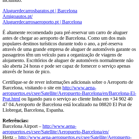
incluindo:
Aluguerdecarrosbaratos.pt | Barcelona
Amigoautos.pt/
Aluguerdecarrosaeroporto.pt | Barcelona
É altamente recomendado para pré-reservar um carro de aluguer
antes de chegar ao aeroporto de Barcelona. Como um dos mais
populares destinos turísticos durante todo o ano, a pré-reserva
através de uma grande empresa de aluguer de automóveis garante os
passageiros têm um veículo para a organização de viagens de
alojamento. Escritórios de aluguer de automóveis normalmente não
são aberta 24 horas e pode ser capaz de fornecer o serviço apenas
através de horas de pico.
Certifique-se de rever informações adicionais sobre o Aeroporto de
Barcelona, ​​visitando o site em
http://www.aena-
aeropuertos.es/csee/Satellite/Aeropuerto-Barcelona/en/Barcelona-El-
Prat.html
ou ligando para o serviço ao cliente linha em +34 902 40
47 04.Aeroporto de Barcelona está localizado na 08820 El Prat de
Llobregat, Barcelona, ​​Espanha.
Referências:
Barcelona Airport –
http://www.aena-
aeropuertos.es/csee/Satellite/Aeropuerto-Barcelona/en/
Hertz –
http://www.aena-aeropuertos.es/csee/Satellite/Aeropuerto-