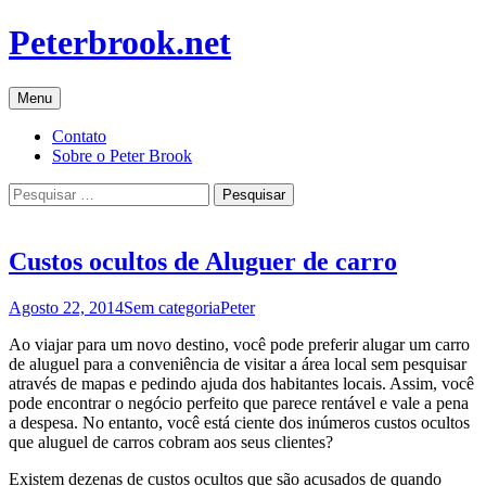
Saltar
Peterbrook.net
para
o
conteúdo
Menu
Contato
Sobre o Peter Brook
Pesquisar
por:
Custos ocultos de Aluguer de carro
Agosto 22, 2014
Sem categoria
Peter
Ao viajar para um novo destino, você pode preferir alugar um carro
de aluguel para a conveniência de visitar a área local sem pesquisar
através de mapas e pedindo ajuda dos habitantes locais. Assim, você
pode encontrar o negócio perfeito que parece rentável e vale a pena
a despesa. No entanto, você está ciente dos inúmeros custos ocultos
que aluguel de carros cobram aos seus clientes?
Existem dezenas de custos ocultos que são acusados ​​de quando