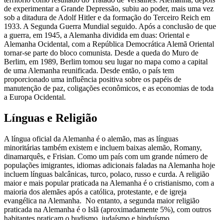
de experimentar a Grande Depressão, subiu ao poder, mais uma vez
sob a ditadura de Adolf Hitler e da formação do Terceiro Reich em
1933. A Segunda Guerra Mundial seguido. Após a conclusão de que
a guerra, em 1945, a Alemanha dividida em duas: Oriental e
Alemanha Ocidental, com a República Democrática Alemã Oriental
tornar-se parte do bloco comunista. Desde a queda do Muro de
Berlim, em 1989, Berlim tomou seu lugar no mapa como a capital
de uma Alemanha reunificada. Desde então, o país tem
proporcionado uma influência positiva sobre os papéis de
manutenção de paz, coligações econômicos, e as economias de toda
a Europa Ocidental.
Línguas e Religião
A língua oficial da Alemanha é o alemão, mas as línguas
minoritárias também existem e incluem baixas alemão, Romany,
dinamarquês, e Frisian. Como um país com um grande número de
populações imigrantes, idiomas adicionais faladas na Alemanha hoje
incluem línguas balcânicas, turco, polaco, russo e curda. A religião
maior e mais popular praticada na Alemanha é o cristianismo, com a
maioria dos alemães após a católica, protestante, e de igreja
evangélica na Alemanha. No entanto, a segunda maior religião
praticada na Alemanha é o Islã (aproximadamente 5%), com outros
habitantes praticam o budismo, judaísmo e hinduísmo.