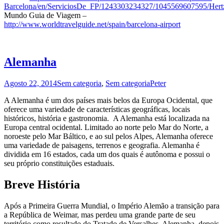
Barcelona/en/ServiciosDe_FP/1243303234327/1045569607595/Hert
Mundo Guia de Viagem –
http://www.worldtravelguide.net/spain/barcelona-airport
Alemanha
Agosto 22, 2014
Sem categoria
,
Sem categoria
Peter
A Alemanha é um dos países mais belos da Europa Ocidental, que
oferece uma variedade de características geográficas, locais
históricos, história e gastronomia. A Alemanha está localizada na
Europa central ocidental. Limitado ao norte pelo Mar do Norte, a
noroeste pelo Mar Báltico, e ao sul pelos Alpes, Alemanha oferece
uma variedade de paisagens, terrenos e geografia. Alemanha é
dividida em 16 estados, cada um dos quais é autônoma e possui o
seu próprio constituições estaduais.
Breve História
Após a Primeira Guerra Mundial, o Império Alemão a transição para
a República de Weimar, mas perdeu uma grande parte de seu
território como resultado do Tratado de Versalhes. Alemanha, depois