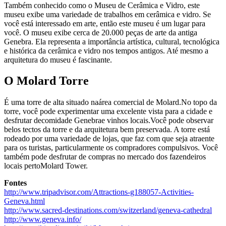
Também conhecido como o Museu de Cerâmica e Vidro, este
museu exibe uma variedade de trabalhos em cerâmica e vidro. Se
você está interessado em arte, então este museu é um lugar para
você. O museu exibe cerca de 20.000 peças de arte da antiga
Genebra. Ela representa a importância artística, cultural, tecnológica
e histórica da cerâmica e vidro nos tempos antigos. Até mesmo a
arquitetura do museu é fascinante.
O Molard Torre
É uma torre de alta situado naárea comercial de Molard.No topo da
torre, você pode experimentar uma excelente vista para a cidade e
desfrutar decomidade Genebrae vinhos locais.Você pode observar
belos tectos da torre e da arquitetura bem preservada. A torre está
rodeado por uma variedade de lojas, que faz com que seja atraente
para os turistas, particularmente os compradores compulsivos. Você
também pode desfrutar de compras no mercado dos fazendeiros
locais pertoMolard Tower.
Fontes
http://www.tripadvisor.com/Attractions-g188057-Activities-
Geneva.html
http://www.sacred-destinations.com/switzerland/geneva-cathedral
http://www.geneva.info/