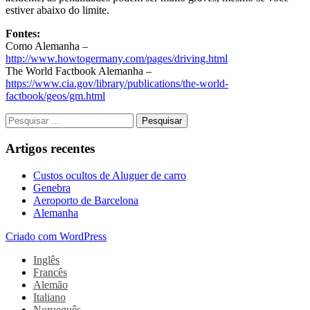
estiver abaixo do limite.
Fontes:
Como Alemanha –
http://www.howtogermany.com/pages/driving.html
The World Factbook Alemanha –
https://www.cia.gov/library/publications/the-world-
factbook/geos/gm.html
Pesquisar
por:
Artigos recentes
Custos ocultos de Aluguer de carro
Genebra
Aeroporto de Barcelona
Alemanha
Criado com WordPress
Inglês
Francês
Alemão
Italiano
Norueguês