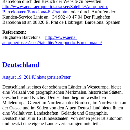
Barcelona durch den Besuch der Website zu bewerten
http://www.aena-aeropuertos.es/csee/Satellite/Aeropuerto-
Barcelona/en/Barcelona-El-Prat.html
oder durch Aufrufen der
Kunden-Service Linie an +34 902 40 47 04.Der Flughafen
Barcelona ist an 08820 El Prat de Llobregat, Barcelona, ​​Spanien.
Referenzen:
Flughafen Barcelona –
http://www.aena-
aeropuertos.es/csee/Satellite/Aeropuerto-Barcelona/en/
Deutschland
August 19, 2014
Unkategorisiert
Peter
Deutschland ist eines der schönsten Länder in Westeuropa, bietet
eine Vielzahl von geographischen Merkmalen, historische Stätten,
Geschichte und Küche. Deutschland liegt im westlichen
Mitteleuropa. Grenzt im Norden an der Nordsee, im Nordwesten an
der Ostsee und im Süden von den Alpen Deutschland bietet Ihnen
eine Vielfalt von Landschaften, Gelände und Geographie.
Deutschland ist in 16 Bundesstaaten, von denen jeder ist autonom
und besitzt eine eigene Landesverfassungen unterteilt.