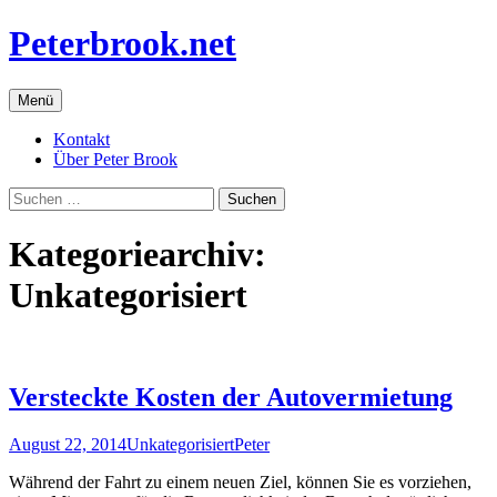
Zum
Peterbrook.net
Inhalt
springen
Menü
Kontakt
Über Peter Brook
Suchen
nach:
Kategoriearchiv:
Unkategorisiert
Versteckte Kosten der Autovermietung
August 22, 2014
Unkategorisiert
Peter
Während der Fahrt zu einem neuen Ziel, können Sie es vorziehen,