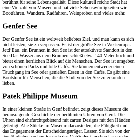
berühmt für seine Lebensqualität. Diese kulturell reiche Stadt hat
eine Vielzahl von Museen und hat viele Sehenswürdigkeiten wie
Bootfahren, Wandern, Radfahren, Weinproben und vieles mehr.
Genfer See
Der Genfer See ist ein weltweit beliebtes Ziel, und man kann es sich
nicht leisten, sie zu verpassen. Es ist der größte See in Westeuropa.
Jetd’Eau, ein Brunnen in den See ist der attraktivste Standort in den
See.Das Wasser aus dem Brunnen schießt etwa 140 Meter hoch und
bietet einen herrlichen Blick auf die Menschen. Der See ist umgeben
von schönen Parks und tolle Cafés. Sie können entweder einen
Tauchgang im See oder genießen Essen in den Cafés. Es gibt eine
Bootstour für Menschen, die die Stadt von der See zu erkunden
lieben.
Patek Philippe Museum
In einer kleinen Straße in Genf befindet, zeigt dieses Museum die
herausragende Geschichte der berühmten Uhren von Genf. Die
Uhren sind ehrfurchtgebietend mit zarten Designs mit den Händen
gefertigt. Alle Stücke im Museum darzustellen, die Fähigkeit und
das Engagement der Entscheidungsträger. Lassen Sie sich von der
gewöhnlichen suchen Fassade des Gebäudes täuschen lassen; der