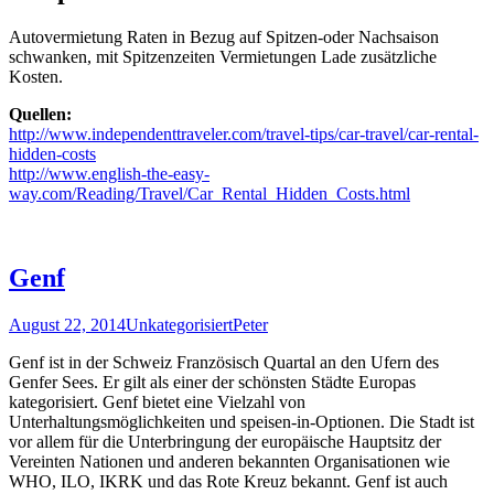
Autovermietung Raten in Bezug auf Spitzen-oder Nachsaison
schwanken, mit Spitzenzeiten Vermietungen Lade zusätzliche
Kosten.
Quellen:
http://www.independenttraveler.com/travel-tips/car-travel/car-rental-
hidden-costs
http://www.english-the-easy-
way.com/Reading/Travel/Car_Rental_Hidden_Costs.html
Genf
August 22, 2014
Unkategorisiert
Peter
Genf ist in der Schweiz Französisch Quartal an den Ufern des
Genfer Sees. Er gilt als einer der schönsten Städte Europas
kategorisiert. Genf bietet eine Vielzahl von
Unterhaltungsmöglichkeiten und speisen-in-Optionen. Die Stadt ist
vor allem für die Unterbringung der europäische Hauptsitz der
Vereinten Nationen und anderen bekannten Organisationen wie
WHO, ILO, IKRK und das Rote Kreuz bekannt. Genf ist auch