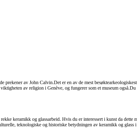
 de prekener av John Calvin.Det er en av de mest besøktearkeologiskes
iktigheten av religion i Genève, og fungerer som et museum også.Du kan 
ke keramikk og glassarbeid. Hvis du er interessert i kunst da dette mu
lturelle, teknologiske og historiske betydningen av keramikk og glass i