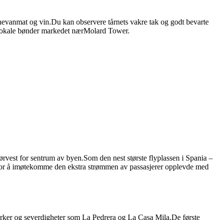
nevanmat og vin.Du kan observere tårnets vakre tak og godt bevarte
et lokale bønder markedet nærMolard Tower.
ørvest for sentrum av byen.Som den nest største flyplassen i Spania –
net for å imøtekomme den ekstra strømmen av passasjerer opplevde med
erker og severdigheter som La Pedrera og La Casa Mila.De første