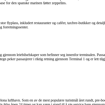
ase for den spanske marinen føtter zeppelins.
 stor flyplass, inkludert restauranter og caféer, taxfree-butikker og deta
g forretningssenter.
elig gjennom leiebilselskaper som befinner seg innenfor terminalen. Passasj
 tegn peker passasjerer i riktig retning gjennom Terminal 1 og er lett til
rcelona lufthavn. Som en av de mest populære turistmål året rundt, pre-bo
vis ikke åpen 24 timer og kan være i stand til å yte service bare gjennom