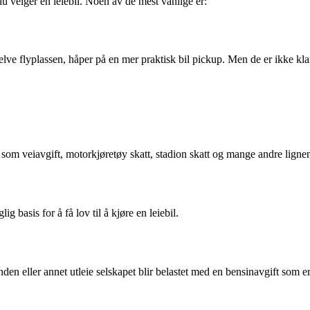
du velger en leiebil. Noen av de mest vanlige er:
 selve flyplassen, håper på en mer praktisk bil pickup. Men de er ikke kla
ik som veiavgift, motorkjøretøy skatt, stadion skatt og mange andre lignend
ig basis for å få lov til å kjøre en leiebil.
randen eller annet utleie selskapet blir belastet med en bensinavgift som