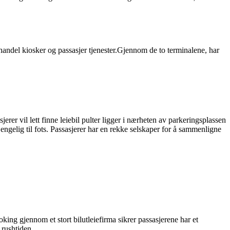
ljhandel kiosker og passasjer tjenester.Gjennom de to terminalene, har
erer vil lett finne leiebil pulter ligger i nærheten av parkeringsplassen
gjengelig til fots. Passasjerer har en rekke selskaper for å sammenligne
oking gjennom et stort bilutleiefirma sikrer passasjerene har et
 rushtiden.