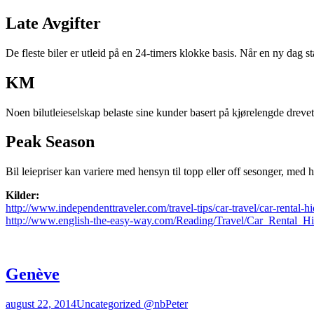
Late Avgifter
De fleste biler er utleid på en 24-timers klokke basis. Når en ny dag star
KM
Noen bilutleieselskap belaste sine kunder basert på kjørelengde drevet s
Peak Season
Bil leiepriser kan variere med hensyn til topp eller off sesonger, med 
Kilder:
http://www.independenttraveler.com/travel-tips/car-travel/car-rental-h
http://www.english-the-easy-way.com/Reading/Travel/Car_Rental_H
Genève
august 22, 2014
Uncategorized @nb
Peter