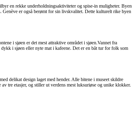
ilbyr en rekke underholdningsaktiviteter og spise-in muligheter. Byen
enève er også berømt for sin livskvalitet. Dette kulturelt rike byen
ntene i sjøen er det mest attraktive området i sjøen.Vannet fra
 dykk i sjøen eller nyte mat i kafeene. Det er en båt tur for folk som
med delikat design laget med hender. Alle bitene i museet skildre
av tre etasjer, og stiller ut verdens mest luksuriøse og unike klokker.