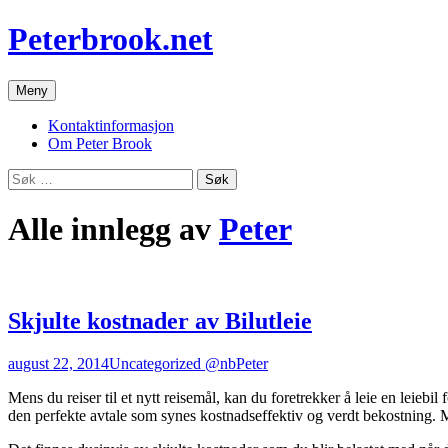
Hopp
Peterbrook.net
til
innhold
Meny
Kontaktinformasjon
Om Peter Brook
Søk
etter:
Alle innlegg av
Peter
Skjulte kostnader av Bilutleie
august 22, 2014
Uncategorized @nb
Peter
Mens du reiser til et nytt reisemål, kan du foretrekker å leie en leie
den perfekte avtale som synes kostnadseffektiv og verdt bekostning. M