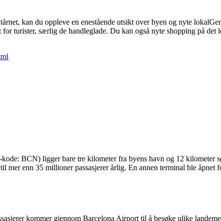
tårnet, kan du oppleve en enestående utsikt over byen og nyte lokalGe
tivt for turister, særlig de handleglade. Du kan også nyte shopping på d
tml
A-kode: BCN) ligger bare tre kilometer fra byens havn og 12 kilometer s
e til mer enn 35 millioner passasjerer årlig. En annen terminal ble åp
assasjerer kommer gjennom Barcelona Airport til å besøke ulike landem