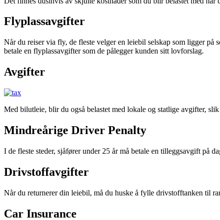
Det finnes dusinvis av skjulte kostnader som du blir belastet med når 
Flyplassavgifter
Når du reiser via fly, de fleste velger en leiebil selskap som ligger på
betale en flyplassavgifter som de pålegger kunden sitt lovforslag.
Avgifter
Med bilutleie, blir du også belastet med lokale og statlige avgifter, sl
Mindreårige Driver Penalty
I de fleste steder, sjåfører under 25 år må betale en tilleggsavgift på dagl
Drivstoffavgifter
Når du returnerer din leiebil, må du huske å fylle drivstofftanken til 
Car Insurance