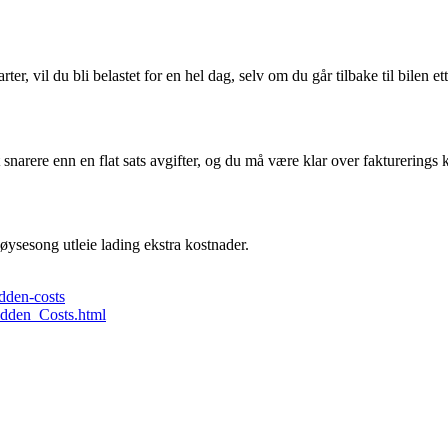
ter, vil du bli belastet for en hel dag, selv om du går tilbake til bilen et
narere enn en flat sats avgifter, og du må være klar over fakturerings kri
høysesong utleie lading ekstra kostnader.
idden-costs
idden_Costs.html