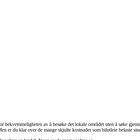
bil for bekvemmeligheten av å besøke det lokale området uten å søke gjen
en er du klar over de mange skjulte kostnader som bilutleie belaste si