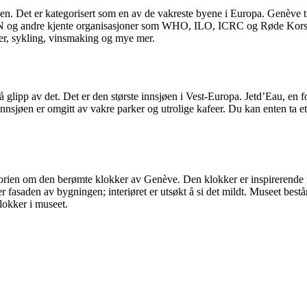
en. Det er kategorisert som en av de vakreste byene i Europa. Genève t
l FN og andre kjente organisasjoner som WHO, ILO, ICRC og Røde Kors. G
rer, sykling, vinsmaking og mye mer.
 glipp av det. Det er den største innsjøen i Vest-Europa. Jetd’Eau, en fo
 Innsjøen er omgitt av vakre parker og utrolige kafeer. Du kan enten ta et
storien om den berømte klokker av Genève. Den klokker er inspirerende 
 fasaden av bygningen; interiøret er utsøkt å si det mildt. Museet består 
klokker i museet.