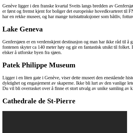
Genève ligger i den franske kvartal Sveits langs bredden av Genfersjø
er først og fremst kjent for boliger det europeiske hovedkvarteret ti
har en rekke museer, og har mange turistattraksjoner som båtliv, fottu
Lake Geneva
Genfersjøen er en verdenskjent destinasjon og man har ikke råd til å gå
fontenen skyter ca 140 meter høy og gir en fantastisk utsikt til folket.
elsker å utforske byen fra sjøen.
Patek Philippe Museum
Ligger i en liten gate i Genève, viser dette museet den enestående hi
dyktighet og engasjement av skaperne. Ikke bli lurt av den vanlige leter
Du vil bli overrasket over å finne et stort utvalg av unike samling av 
Cathedrale de St-Pierre