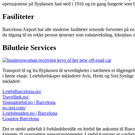
operasjonene på flyplassen fant sted i 1916 og en gang fungerte som b
Fasiliteter
Barcelona Airport har alle moderne fasiliteter reisende forventer på en
du tilgang til en rekke person tjenester som valutaveksling, lekeplass o
Bilutleie Services
Transport til og fra flyplassen til severdigheter i nærheten er tilgjeng
i første etasje. Leiebilselskaper inkluderer Avis, Hertz og Sixt.Synlige
inkludert:
Leiebilbarcelona.no/
Travellink.no/
Spanialeiebil.no | Barcelona
no.sixt.com/
Leiebilguiden.no | Barcelona
Goautos Barcelona
Det er sterkt anbefalt å forhåndsbestille en leiebil før ankomst til Ba
kjøretøy til overnatting reisearrangementer. Leiebil kontorer er vanlig