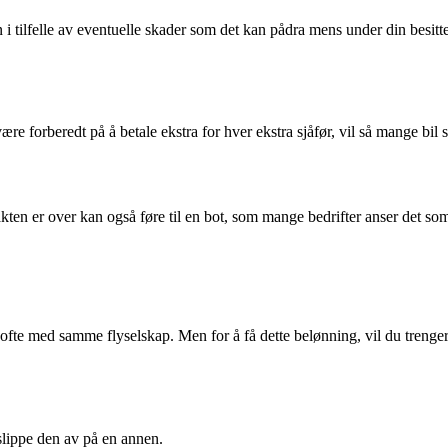
ilen i tilfelle av eventuelle skader som det kan pådra mens under din besi
re forberedt på å betale ekstra for hver ekstra sjåfør, vil så mange bil s
rakten er over kan også føre til en bot, som mange bedrifter anser det so
ofte med samme flyselskap. Men for å få dette belønning, vil du trenger å 
 slippe den av på en annen.