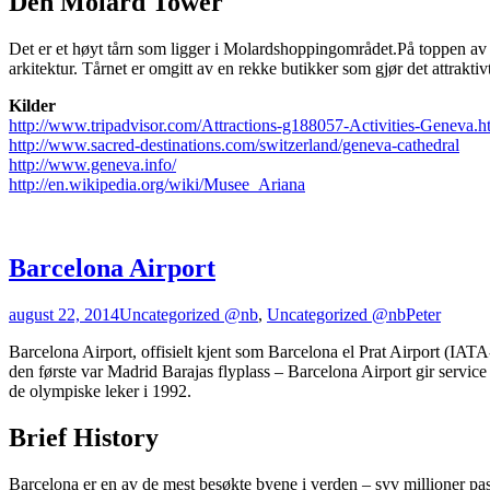
Den Molard Tower
Det er et høyt tårn som ligger i Molardshoppingområdet.På toppen av 
arkitektur. Tårnet er omgitt av en rekke butikker som gjør det attrak
Kilder
http://www.tripadvisor.com/Attractions-g188057-Activities-Geneva.h
http://www.sacred-destinations.com/switzerland/geneva-cathedral
http://www.geneva.info/
http://en.wikipedia.org/wiki/Musee_Ariana
Barcelona Airport
august 22, 2014
Uncategorized @nb
,
Uncategorized @nb
Peter
Barcelona Airport, offisielt kjent som Barcelona el Prat Airport (IAT
den første var Madrid Barajas flyplass – Barcelona Airport gir servic
de olympiske leker i 1992.
Brief History
Barcelona er en av de mest besøkte byene i verden – syv millioner p