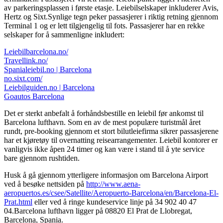
av parkeringsplassen i første etasje. Leiebilselskaper inkluderer Avis,
Hertz og Sixt.Synlige tegn peker passasjerer i riktig retning gjennom
Terminal 1 og er lett tilgjengelig til fots. Passasjerer har en rekke
selskaper for å sammenligne inkludert:
Leiebilbarcelona.no/
Travellink.no/
Spanialeiebil.no | Barcelona
no.sixt.com/
Leiebilguiden.no | Barcelona
Goautos Barcelona
Det er sterkt anbefalt å forhåndsbestille en leiebil før ankomst til
Barcelona lufthavn. Som en av de mest populære turistmål året
rundt, pre-booking gjennom et stort bilutleiefirma sikrer passasjerene
har et kjøretøy til overnatting reisearrangementer. Leiebil kontorer er
vanligvis ikke åpen 24 timer og kan være i stand til å yte service
bare gjennom rushtiden.
Husk å gå gjennom ytterligere informasjon om Barcelona Airport
ved å besøke nettsiden på
http://www.aena-
aeropuertos.es/csee/Satellite/Aeropuerto-Barcelona/en/Barcelona-El-
Prat.html
eller ved å ringe kundeservice linje på 34 902 40 47
04.Barcelona lufthavn ligger på 08820 El Prat de Llobregat,
Barcelona, ​​Spania.