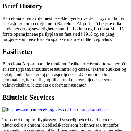
Brief History
Barcelona er en av de mest besøkte byene i verden – syv millioner
passasjerer kommer gjennom Barcelona Airport til å besøke ulike
landemerker og severdigheter som La Pedrera og La Casa Mila.De
første operasjonene på flyplassen fant sted i 1916 og en gang
fungerte som base for den spanske marinen føtter zeppelins.
Fasiliteter
Barcelona Airport har alle moderne fasiliteter reisende forventer på
en stor flyplass, inkludert restauranter og caféer, taxfree-butikker og
detaljhandel kiosker og passasjer tjenester.Gjennom de to
terminalene, har du tilgang til en rekke person tjenester som
valutaveksling, lekeplass og forretningssenter.
Bilutleie Services
Transport til og fra flyplassen til severdigheter i nærheten er
tilgjengelig gjennom leiebilselskaper som befinner seg innenfor
terminalen. Passasjerer vil lett finne leiebil pulter ligger i nærheten