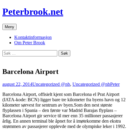
Hopp
Peterbrook.net
til
innhold
Meny
Kontaktinformasjon
Om Peter Brook
Søk
etter:
Barcelona Airport
august 22, 2014
Uncategorized @nb
,
Uncategorized @nb
Peter
Barcelona Airport, offisielt kjent som Barcelona el Prat Airport
(IATA-kode: BCN) ligger bare tre kilometer fra byens havn og 12
kilometer sørvest for sentrum av byen.Som den nest største
flyplassen i Spania – den første var Madrid Barajas flyplass –
Barcelona Airport gir service til mer enn 35 millioner passasjerer
årlig. En annen terminal ble åpnet for å imøtekomme den ekstra
strømmen av passasjerer opplevde med de olympiske leker i 1992.