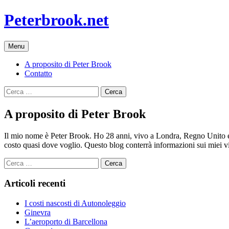
Vai
Peterbrook.net
al
contenuto
Menu
A proposito di Peter Brook
Contatto
Ricerca
per:
A proposito di Peter Brook
Il mio nome è Peter Brook. Ho 28 anni, vivo a Londra, Regno Unito e 
costo quasi dove voglio. Questo blog conterrà informazioni sui miei 
Ricerca
per:
Articoli recenti
I costi nascosti di Autonoleggio
Ginevra
L’aeroporto di Barcellona