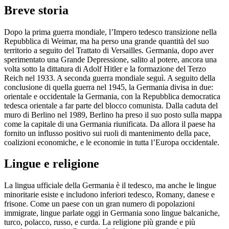
Breve storia
Dopo la prima guerra mondiale, l’Impero tedesco transizione nella
Repubblica di Weimar, ma ha perso una grande quantità del suo
territorio a seguito del Trattato di Versailles. Germania, dopo aver
sperimentato una Grande Depressione, salito al potere, ancora una
volta sotto la dittatura di Adolf Hitler e la formazione del Terzo
Reich nel 1933. A seconda guerra mondiale seguì. A seguito della
conclusione di quella guerra nel 1945, la Germania divisa in due:
orientale e occidentale la Germania, con la Repubblica democratica
tedesca orientale a far parte del blocco comunista. Dalla caduta del
muro di Berlino nel 1989, Berlino ha preso il suo posto sulla mappa
come la capitale di una Germania riunificata. Da allora il paese ha
fornito un influsso positivo sui ruoli di mantenimento della pace,
coalizioni economiche, e le economie in tutta l’Europa occidentale.
Lingue e religione
La lingua ufficiale della Germania è il tedesco, ma anche le lingue
minoritarie esiste e includono inferiori tedesco, Romany, danese e
frisone. Come un paese con un gran numero di popolazioni
immigrate, lingue parlate oggi in Germania sono lingue balcaniche,
turco, polacco, russo, e curda. La religione più grande e più