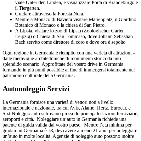
viale Unter den Linden, e visualizzare Porta di Brandeburgo e
il Tiergarten.
Guidare attraverso la Foresta Nera.
Mentre a Monaco di Baviera visitare Marienplatz, il Giardino
Botanico di Monaco o la chiesa di San Pietro.
A Lipsia, visitare lo zoo di Lipsia (Zoologischer Garten
Leipzig) o Chiesa di San Tommaso, dove Johann Sebastian
Bach servito come direttore di coro e dove ora è sepolto
Ogni regione in Germania è riempito con una varietà di attrazioni –
dalle meraviglie architettoniche di monumenti storici da uno
splendido scenario. Approfittate del vostro drive in Germania
fermando in più punti possibile al fine di immergersi totalmente nel
patrimonio culturale della Germania.
Autonoleggio Servizi
La Germania fornisce una varietà di vettori noti a livello
internazionale e nazionale, tra cui Avis, Alamo, Hertz, Eurocar, e
Sixt.Noleggio auto si trovano presso le principali stazioni ferroviarie,
aeroporti e città. Noleggiare un’auto in Germania richiede una
patente di guida valida dal vostro paese. Mentre l’età minima per
guidare in Germania è 18, devi avere almeno 21 anni per noleggiare
un’auto in molte località. Agenzie di noleggio auto possono inoltre