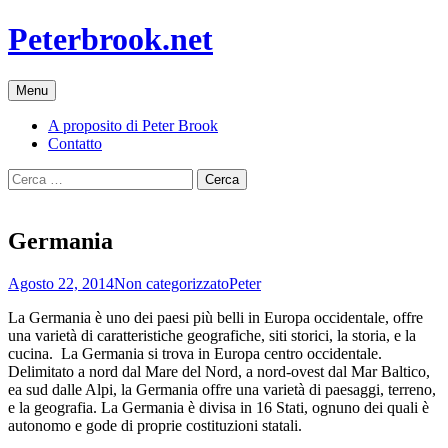
Vai
Peterbrook.net
al
contenuto
Menu
A proposito di Peter Brook
Contatto
Ricerca
per:
Germania
Agosto 22, 2014
Non categorizzato
Peter
La Germania è uno dei paesi più belli in Europa occidentale, offre
una varietà di caratteristiche geografiche, siti storici, la storia, e la
cucina. La Germania si trova in Europa centro occidentale.
Delimitato a nord dal Mare del Nord, a nord-ovest dal Mar Baltico,
ea sud dalle Alpi, la Germania offre una varietà di paesaggi, terreno,
e la geografia. La Germania è divisa in 16 Stati, ognuno dei quali è
autonomo e gode di proprie costituzioni statali.