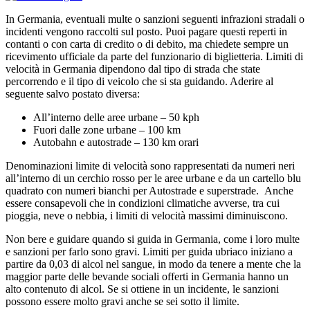
In Germania, eventuali multe o sanzioni seguenti infrazioni stradali o
incidenti vengono raccolti sul posto. Puoi pagare questi reperti in
contanti o con carta di credito o di debito, ma chiedete sempre un
ricevimento ufficiale da parte del funzionario di biglietteria. Limiti di
velocità in Germania dipendono dal tipo di strada che state
percorrendo e il tipo di veicolo che si sta guidando. Aderire al
seguente salvo postato diversa:
All’interno delle aree urbane – 50 kph
Fuori dalle zone urbane – 100 km
Autobahn e autostrade – 130 km orari
Denominazioni limite di velocità sono rappresentati da numeri neri
all’interno di un cerchio rosso per le aree urbane e da un cartello blu
quadrato con numeri bianchi per Autostrade e superstrade. Anche
essere consapevoli che in condizioni climatiche avverse, tra cui
pioggia, neve o nebbia, i limiti di velocità massimi diminuiscono.
Non bere e guidare quando si guida in Germania, come i loro multe
e sanzioni per farlo sono gravi. Limiti per guida ubriaco iniziano a
partire da 0,03 di alcol nel sangue, in modo da tenere a mente che la
maggior parte delle bevande sociali offerti in Germania hanno un
alto contenuto di alcol. Se si ottiene in un incidente, le sanzioni
possono essere molto gravi anche se sei sotto il limite.